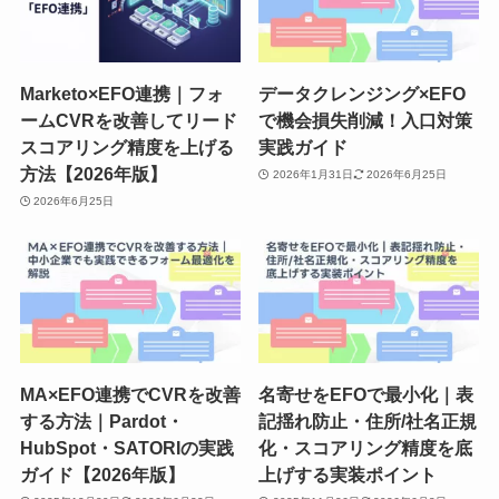
Marketo×EFO連携｜フォ
データクレンジング×EFO
ームCVRを改善してリード
で機会損失削減！入口対策
スコアリング精度を上げる
実践ガイド
方法【2026年版】
2026年1月31日
2026年6月25日
2026年6月25日
MA×EFO連携でCVRを改善
名寄せをEFOで最小化｜表
する方法｜Pardot・
記揺れ防止・住所/社名正規
HubSpot・SATORIの実践
化・スコアリング精度を底
ガイド【2026年版】
上げする実装ポイント