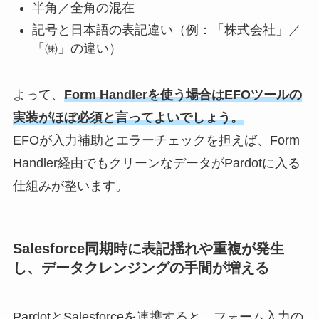
半角／全角の混在
記号と日本語の表記違い（例：「株式会社」／
「㈱」の違い）
よって、
Form Handler
を使う場合は
EFO
ツールの
実装がほぼ必須と言ってよいでしょう。
EFO
が入力補助とエラーチェックを担えば、
Form
Handler
経由でもクリーンなデータが
Pardot
に入る
仕組みが整います。
Salesforce同期時に表記揺れや重複が発生
し、データクレンジングの手間が増える
PardotとSalesforceを連携すると、フォーム入力の