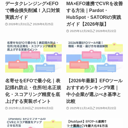
データクレンジング×EFO
MA×EFO連携でCVRを改善
で機会損失削減！入口対策
する方法｜Pardot・
実践ガイド
HubSpot・SATORIの実践
ガイド【2026年版】
2026年1月31日
2026年6月25日
2025年12月29日
2026年6月22日
名寄せをEFOで最小化｜表
【2026年最新】EFOツール
記揺れ防止・住所/社名正規
おすすめランキング9選｜
化・スコアリング精度を底
中小企業が選ぶべき基準と
上げする実装ポイント
比較
2025年11月26日
2026年6月3日
2025年11月14日
2026年6月22日